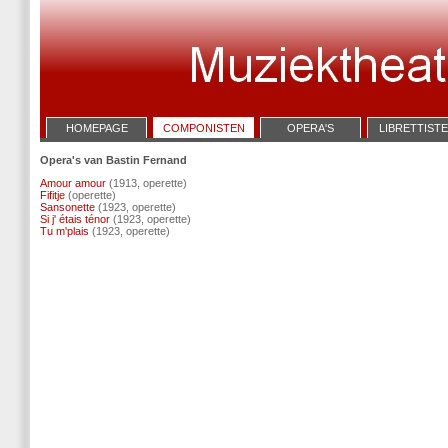
HOMEPAGE
COMPONISTEN
OPERA'S
LIBRETTIST
Opera's van Bastin Fernand
Amour amour
(1913, operette)
Fifitje
(operette)
Sansonette
(1923, operette)
Si j' étais ténor
(1923, operette)
Tu m'plais
(1923, operette)