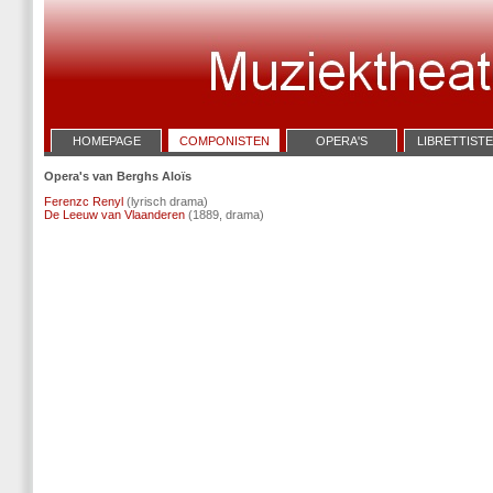
HOMEPAGE
COMPONISTEN
OPERA'S
LIBRETTIST
Opera's van Berghs Aloïs
Ferenzc Renyl
(lyrisch drama)
De Leeuw van Vlaanderen
(1889, drama)