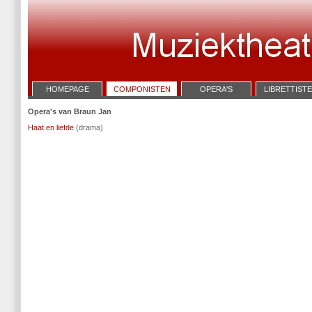
HOMEPAGE
COMPONISTEN
OPERA'S
LIBRETTIST
Opera's van Braun Jan
Haat en liefde
(drama)