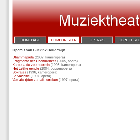
HOMEPAGE
COMPONISTEN
OPERA'S
LIBRETTIST
Opera's van Buckinx Boudewijn
Dhammapada
(2002, kameropera)
Fragmente der Unendlichkeit
(2005, opera)
Karoena de zeemeermin
(1995, kameropera)
Het Lelijke eendje
(2004, poppenopera)
Sokrates
(1996, kameropera)
Le Valchirie
(1997, opera)
Van alle tijden van alle streken
(1997, opera)