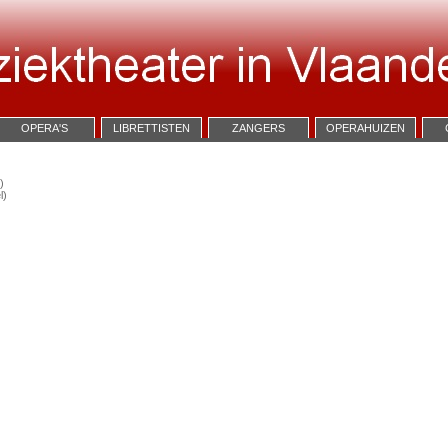
OPERA'S
LIBRETTISTEN
ZANGERS
OPERAHUIZEN
)
l)