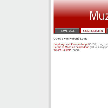
HOMEPAGE
COMPONISTEN
Opera's van Hubené Louis
Baudewijn van Constantinopel
(1853, zangspel
Bertha of Moed en heldendaad
(1854, zangspe
Willem Beukels
(opera)