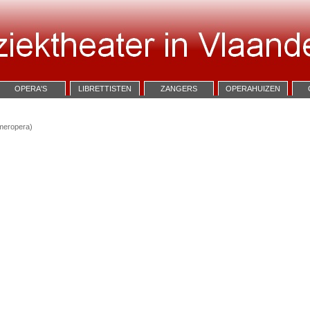
OPERA'S
LIBRETTISTEN
ZANGERS
OPERAHUIZEN
meropera)