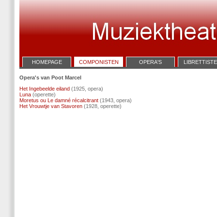
HOMEPAGE
COMPONISTEN
OPERA'S
LIBRETTIST
Opera's van Poot Marcel
Het Ingebeelde eiland
(1925, opera)
Luna
(operette)
Moretus ou Le damné récalcitrant
(1943, opera)
Het Vrouwtje van Stavoren
(1928, operette)