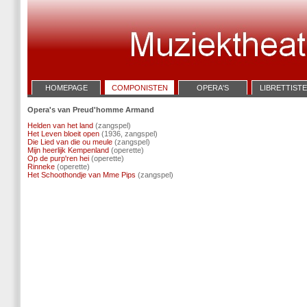
HOMEPAGE
COMPONISTEN
OPERA'S
LIBRETTIST
Opera's van Preud'homme Armand
Helden van het land
(zangspel)
Het Leven bloeit open
(1936, zangspel)
Die Lied van die ou meule
(zangspel)
Mijn heerlijk Kempenland
(operette)
Op de purp'ren hei
(operette)
Rinneke
(operette)
Het Schoothondje van Mme Pips
(zangspel)