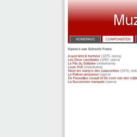
HOMEPAGE
COMPONISTEN
Opera's van Schoofs Frans
A quoi tient le bonheur
(1875, opera)
Les Deux cannibales
(1893, opera)
Le Fils du Solidaire
(melodrama)
Louis XVII
(melodrama)
Neon les martyrs des catacombes
(1876, mel
Le Paltron amoureux
(opera)
De Pauselijke zouaaf of De zoon van den vrijd
La Succession manquée
(opera)