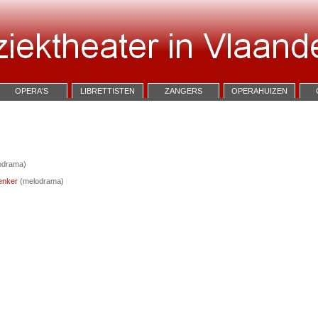
OPERA'S
LIBRETTISTEN
ZANGERS
OPERAHUIZEN
odrama)
enker
(melodrama)