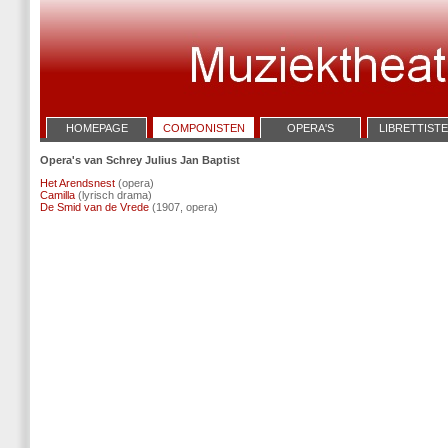
HOMEPAGE
COMPONISTEN
OPERA'S
LIBRETTIST
Opera's van Schrey Julius Jan Baptist
Het Arendsnest
(opera)
Camilla
(lyrisch drama)
De Smid van de Vrede
(1907, opera)