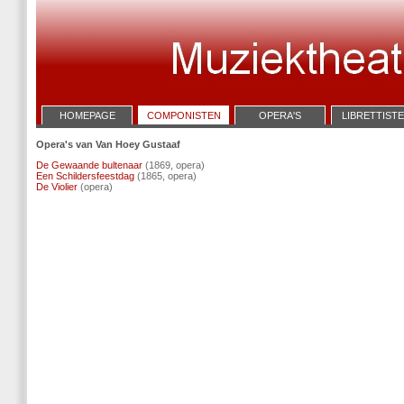
HOMEPAGE
COMPONISTEN
OPERA'S
LIBRETTIST
Opera's van Van Hoey Gustaaf
De Gewaande bultenaar
(1869, opera)
Een Schildersfeestdag
(1865, opera)
De Violier
(opera)