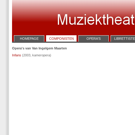
HOMEPAGE
COMPONISTEN
OPERA'S
LIBRETTIST
Opera's van Van Ingelgem Maarten
Infans
(2003, kameropera)