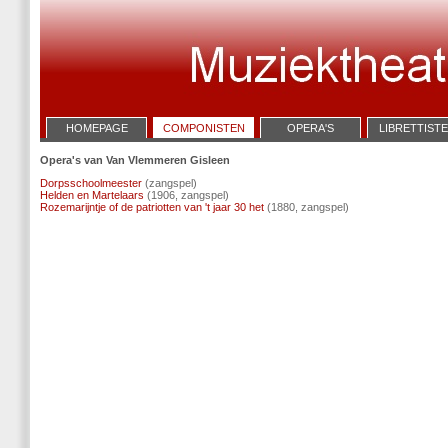
HOMEPAGE
COMPONISTEN
OPERA'S
LIBRETTIST
Opera's van Van Vlemmeren Gisleen
Dorpsschoolmeester
(zangspel)
Helden en Martelaars
(1906, zangspel)
Rozemarijntje of de patriotten van 't jaar 30 het
(1880, zangspel)