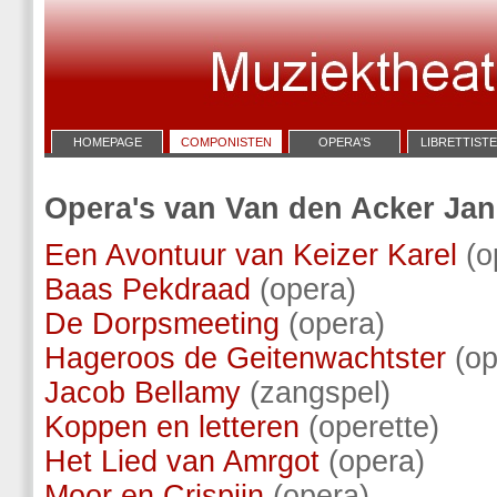
HOMEPAGE
COMPONISTEN
OPERA'S
LIBRETTIST
Opera's van Van den Acker Jan
Een Avontuur van Keizer Karel
(o
Baas Pekdraad
(opera)
De Dorpsmeeting
(opera)
Hageroos de Geitenwachtster
(op
Jacob Bellamy
(zangspel)
Koppen en letteren
(operette)
Het Lied van Amrgot
(opera)
Moor en Crispijn
(opera)