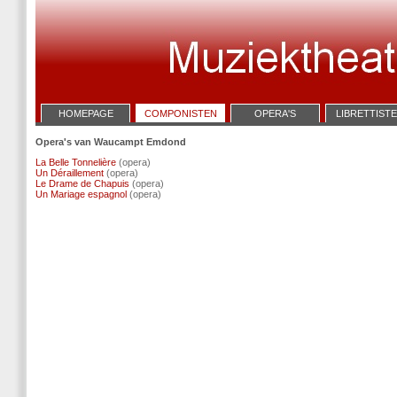
HOMEPAGE
COMPONISTEN
OPERA'S
LIBRETTIST
Opera's van Waucampt Emdond
La Belle Tonnelière
(opera)
Un Déraillement
(opera)
Le Drame de Chapuis
(opera)
Un Mariage espagnol
(opera)