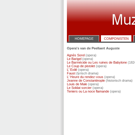
HOMEPAGE
COMPONISTEN
Opera's van de Peellaert Auguste
Agnès Sorel
(opera)
Le Barigel
(opera)
Le Barmècide ou Les ruines de Babylone
(1824
Le Coup de pistolet
(opera)
L' Exilé
(opera)
Faust
(lyrisch drama)
L' Heure du rendez-vous
(opera)
Jeanne de Constantinople
(historisch drama)
Louis de Male
(opera)
Le Soldat sorcier
(opera)
Teniers ou La noce flamande
(opera)