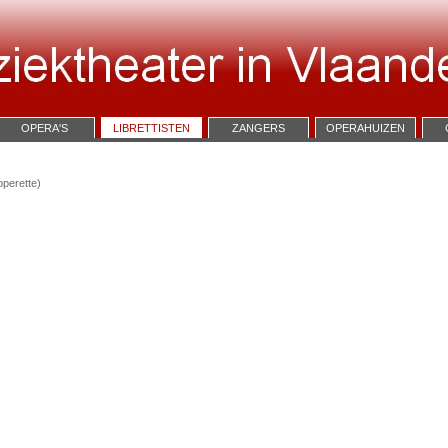
OPERA'S
LIBRETTISTEN
ZANGERS
OPERAHUIZEN
operette)