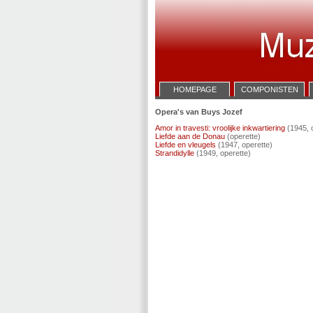
HOMEPAGE
COMPONISTEN
Opera's van Buys Jozef
Amor in travesti: vroolijke inkwartiering
(1945, 
Liefde aan de Donau
(operette)
Liefde en vleugels
(1947, operette)
Strandidylle
(1949, operette)