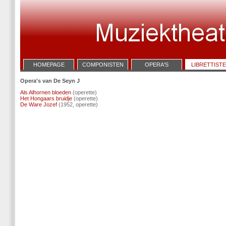
HOMEPAGE
COMPONISTEN
OPERA'S
LIBRETTIST
Opera's van De Seyn J
Als Alhornen bloeden
(operette)
Het Hongaars bruidje
(operette)
De Ware Jozef
(1952, operette)