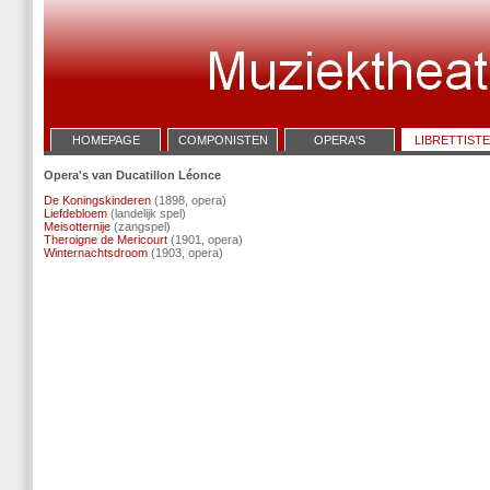
HOMEPAGE
COMPONISTEN
OPERA'S
LIBRETTIST
Opera's van Ducatillon Léonce
De Koningskinderen
(1898, opera)
Liefdebloem
(landelijk spel)
Meisotternije
(zangspel)
Theroigne de Mericourt
(1901, opera)
Winternachtsdroom
(1903, opera)