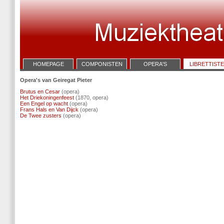
HOMEPAGE
COMPONISTEN
OPERA'S
LIBRETTIST
Opera's van Geiregat Pieter
Brutus en Cesar
(opera)
Het Driekoningenfeest
(1870, opera)
Een Engel op wacht
(opera)
Frans Hals en Van Dijck
(opera)
De Twee zusters
(opera)