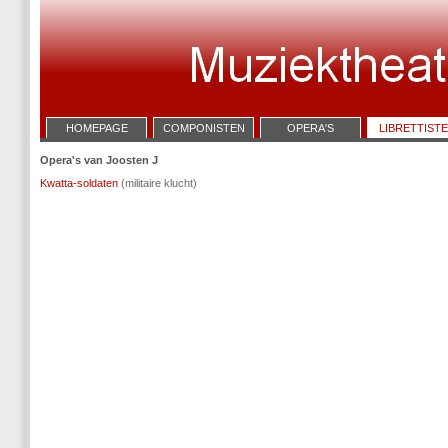
HOMEPAGE
COMPONISTEN
OPERA'S
LIBRETTIST
Opera's van Joosten J
Kwatta-soldaten
(militaire klucht)