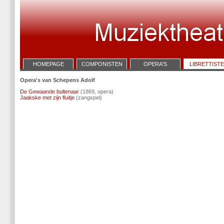
HOMEPAGE
COMPONISTEN
OPERA'S
LIBRETTIST
Opera's van Schepens Adolf
De Gewaande bultenaar
(1869, opera)
Jaakske met zijn fluitje
(zangspel)