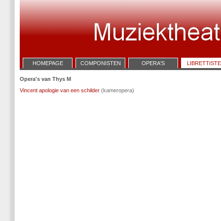
HOMEPAGE
COMPONISTEN
OPERA'S
LIBRETTIST
Opera's van Thys M
Vincent apologie van een schilder
(kameropera)