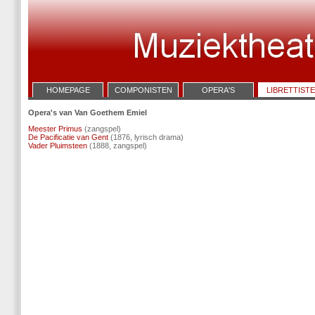
HOMEPAGE
COMPONISTEN
OPERA'S
LIBRETTIST
Opera's van Van Goethem Emiel
Meester Primus
(zangspel)
De Pacificatie van Gent
(1876, lyrisch drama)
Vader Pluimsteen
(1888, zangspel)