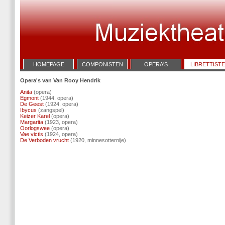
HOMEPAGE
COMPONISTEN
OPERA'S
LIBRETTIST
Opera's van Van Rooy Hendrik
Anita
(opera)
Egmont
(1944, opera)
De Geest
(1924, opera)
Ibycus
(zangspel)
Keizer Karel
(opera)
Margarita
(1923, opera)
Oorlogswee
(opera)
Vae victis
(1924, opera)
De Verboden vrucht
(1920, minnesotternije)