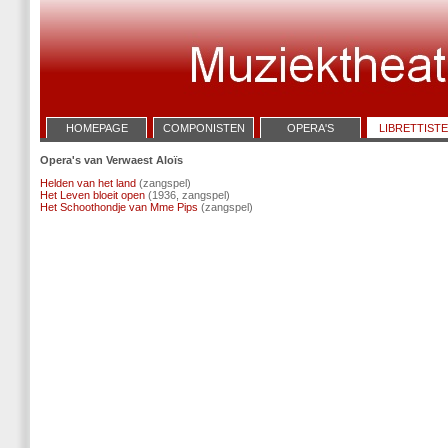
HOMEPAGE
COMPONISTEN
OPERA'S
LIBRETTIST
Opera's van Verwaest Aloïs
Helden van het land
(zangspel)
Het Leven bloeit open
(1936, zangspel)
Het Schoothondje van Mme Pips
(zangspel)