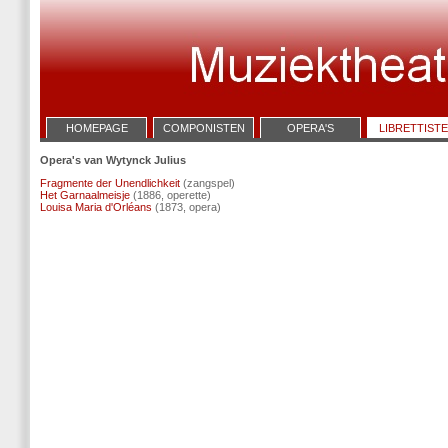
HOMEPAGE
COMPONISTEN
OPERA'S
LIBRETTIST
Opera's van Wytynck Julius
Fragmente der Unendlichkeit
(zangspel)
Het Garnaalmeisje
(1886, operette)
Louisa Maria d'Orléans
(1873, opera)