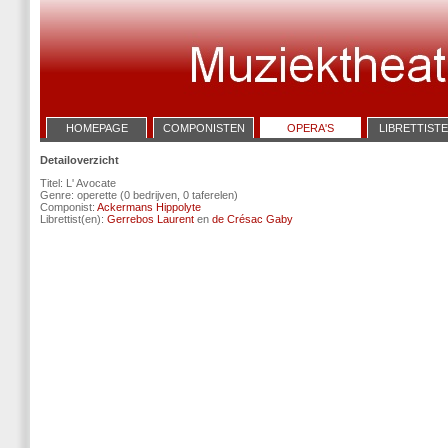
HOMEPAGE
COMPONISTEN
OPERA'S
LIBRETTIST
Detailoverzicht
Titel: L' Avocate
Genre: operette (0 bedrijven, 0 taferelen)
Componist:
Ackermans Hippolyte
Librettist(en):
Gerrebos Laurent
en
de Crésac Gaby