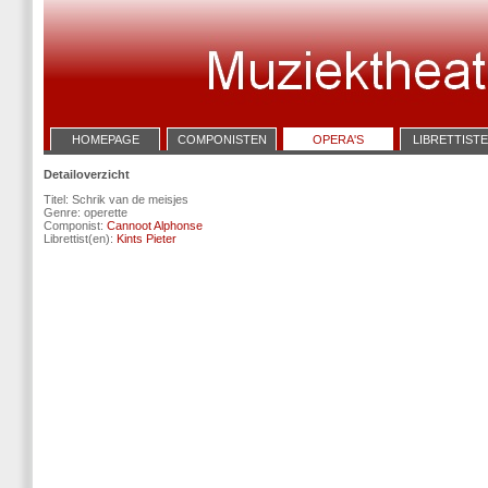
HOMEPAGE
COMPONISTEN
OPERA'S
LIBRETTIST
Detailoverzicht
Titel: Schrik van de meisjes
Genre: operette
Componist:
Cannoot Alphonse
Librettist(en):
Kints Pieter