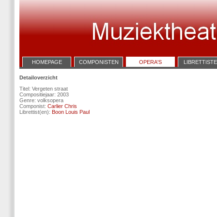
HOMEPAGE
COMPONISTEN
OPERA'S
LIBRETTIST
Detailoverzicht
Titel: Vergeten straat
Compositiejaar: 2003
Genre: volksopera
Componist:
Carlier Chris
Librettist(en):
Boon Louis Paul