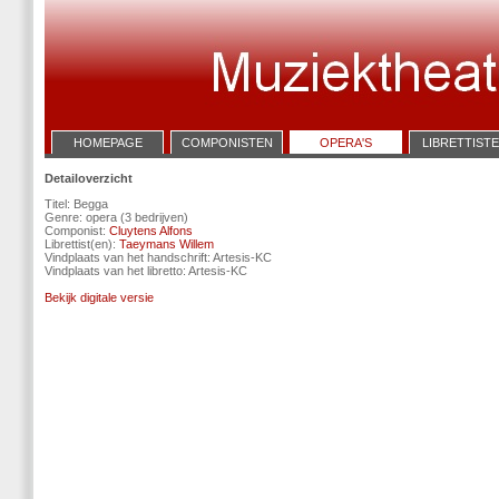
HOMEPAGE
COMPONISTEN
OPERA'S
LIBRETTIST
Detailoverzicht
Titel: Begga
Genre: opera (3 bedrijven)
Componist:
Cluytens Alfons
Librettist(en):
Taeymans Willem
Vindplaats van het handschrift: Artesis-KC
Vindplaats van het libretto: Artesis-KC
Bekijk digitale versie