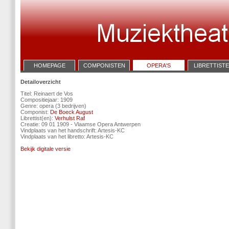
HOMEPAGE
COMPONISTEN
OPERA'S
LIBRETTIST
Detailoverzicht
Titel: Reinaert de Vos
Compositiejaar: 1909
Genre: opera (3 bedrijven)
Componist:
De Boeck August
Librettist(en):
Verhulst Raf
Creatie: 09 01 1909 - Vlaamse Opera Antwerpen
Vindplaats van het handschrift: Artesis-KC
Vindplaats van het libretto: Artesis-KC
Bekijk digitale versie