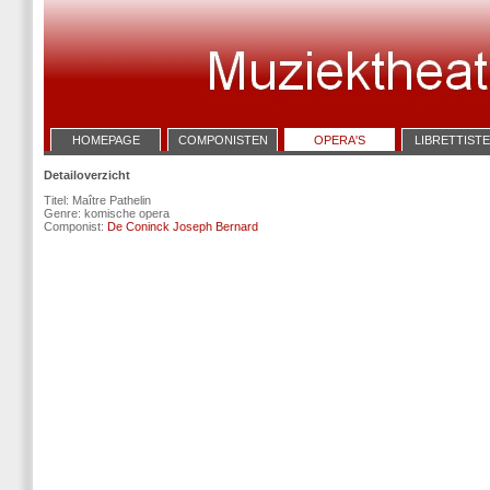
HOMEPAGE
COMPONISTEN
OPERA'S
LIBRETTIST
Detailoverzicht
Titel: Maître Pathelin
Genre: komische opera
Componist:
De Coninck Joseph Bernard