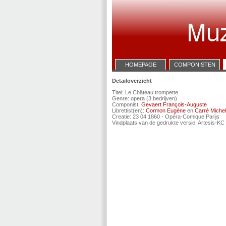
HOMEPAGE
COMPONISTEN
Detailoverzicht
Titel: Le Château trompette
Genre: opera (3 bedrijven)
Componist:
Gevaert François-Auguste
Librettist(en):
Cormon Eugène
en
Carré Michel
Creatie: 23 04 1860 - Opéra-Comique Parijs
Vindplaats van de gedrukte versie: Artesis-KC