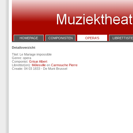
HOMEPAGE
COMPONISTEN
OPERA'S
LIBRETTIST
Detailoverzicht
Titel: Le Mariage impossible
Genre: opera
Componist:
Grisar Albert
Librettist(en):
Mélesville
en
Carmouche Pierre
Creatie: 04 03 1833 - De Munt Brussel