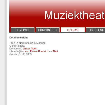
HOMEPAGE
COMPONISTEN
OPERA'S
LIBRETTIST
Detailoverzicht
Titel: La Naufrage de la Méduse
Genre: opera
Componist:
Grisar Albert
Librettist(en):
von Flotow Friedrich
en
Pilati
Creatie: 31 05 1839