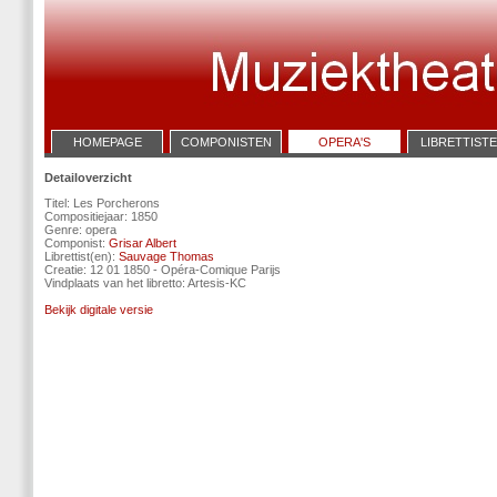
HOMEPAGE
COMPONISTEN
OPERA'S
LIBRETTIST
Detailoverzicht
Titel: Les Porcherons
Compositiejaar: 1850
Genre: opera
Componist:
Grisar Albert
Librettist(en):
Sauvage Thomas
Creatie: 12 01 1850 - Opéra-Comique Parijs
Vindplaats van het libretto: Artesis-KC
Bekijk digitale versie