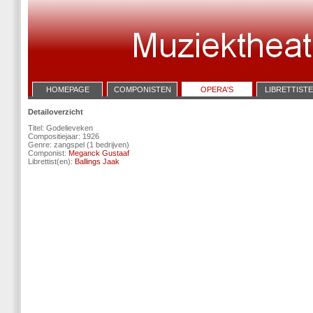
HOMEPAGE
COMPONISTEN
OPERA'S
LIBRETTIST
Detailoverzicht
Titel: Godelieveken
Compositiejaar: 1926
Genre: zangspel (1 bedrijven)
Componist:
Meganck Gustaaf
Librettist(en):
Ballings Jaak