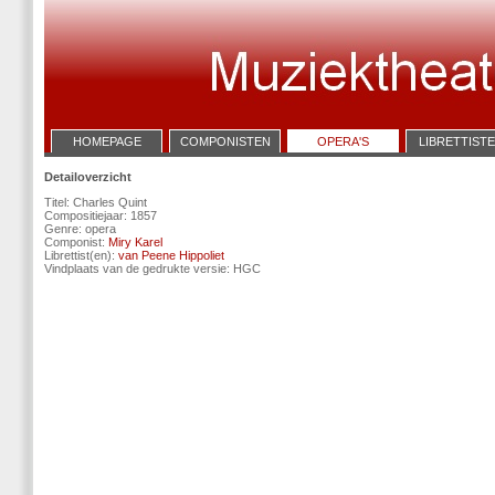
HOMEPAGE
COMPONISTEN
OPERA'S
LIBRETTIST
Detailoverzicht
Titel: Charles Quint
Compositiejaar: 1857
Genre: opera
Componist:
Miry Karel
Librettist(en):
van Peene Hippoliet
Vindplaats van de gedrukte versie: HGC