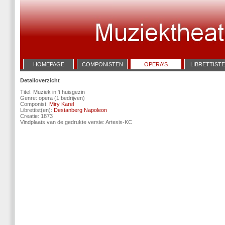
HOMEPAGE
COMPONISTEN
OPERA'S
LIBRETTIST
Detailoverzicht
Titel: Muziek in 't huisgezin
Genre: opera (1 bedrijven)
Componist:
Miry Karel
Librettist(en):
Destanberg Napoleon
Creatie: 1873
Vindplaats van de gedrukte versie: Artesis-KC