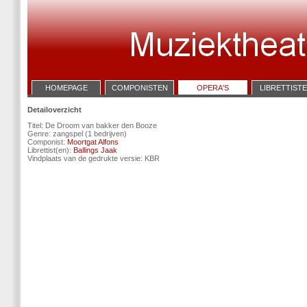
HOMEPAGE
COMPONISTEN
OPERA'S
LIBRETTIST
Detailoverzicht
Titel: De Droom van bakker den Booze
Genre: zangspel (1 bedrijven)
Componist:
Moortgat Alfons
Librettist(en):
Ballings Jaak
Vindplaats van de gedrukte versie: KBR