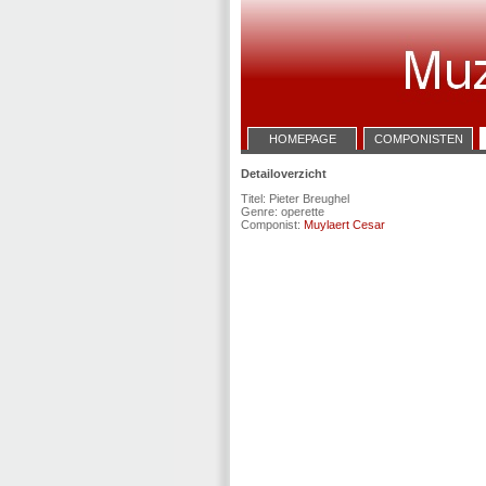
HOMEPAGE
COMPONISTEN
Detailoverzicht
Titel: Pieter Breughel
Genre: operette
Componist:
Muylaert Cesar