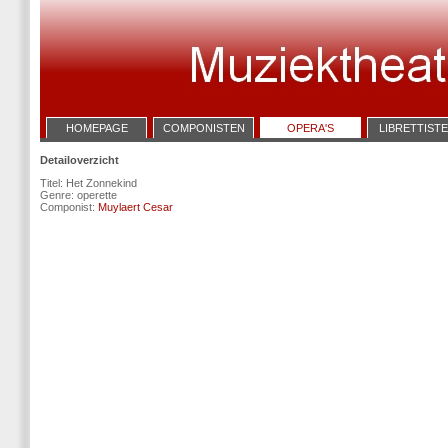
HOMEPAGE
COMPONISTEN
OPERA'S
LIBRETTIST
Detailoverzicht
Titel: Het Zonnekind
Genre: operette
Componist:
Muylaert Cesar