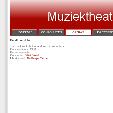
HOMEPAGE
COMPONISTEN
OPERA'S
LIBRETTIST
Detailoverzicht
Titel: In 't koekebakkeland van de kabouters
Compositiejaar: 1930
Genre: operette
Componist:
Billiet Baziel
Librettist(en):
De Paepe Marcel