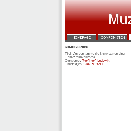
HOMEPAGE
COMPONISTEN
Detailoverzicht
Titel: Van een lamme die kruisvaarten ging
Genre: mirakeldrama
Componist:
Roofthooft Lodewijk
Librettist(en):
Van Reusel J