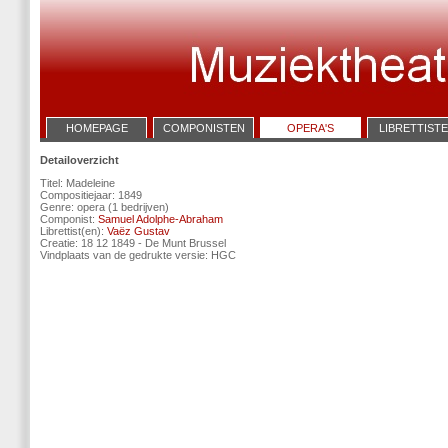
HOMEPAGE
COMPONISTEN
OPERA'S
LIBRETTIST
Detailoverzicht
Titel: Madeleine
Compositiejaar: 1849
Genre: opera (1 bedrijven)
Componist:
Samuel Adolphe-Abraham
Librettist(en):
Vaëz Gustav
Creatie: 18 12 1849 - De Munt Brussel
Vindplaats van de gedrukte versie: HGC