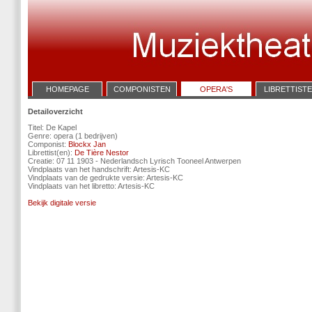
HOMEPAGE
COMPONISTEN
OPERA'S
LIBRETTIST
Detailoverzicht
Titel: De Kapel
Genre: opera (1 bedrijven)
Componist:
Blockx Jan
Librettist(en):
De Tière Nestor
Creatie: 07 11 1903 - Nederlandsch Lyrisch Tooneel Antwerpen
Vindplaats van het handschrift: Artesis-KC
Vindplaats van de gedrukte versie: Artesis-KC
Vindplaats van het libretto: Artesis-KC
Bekijk digitale versie