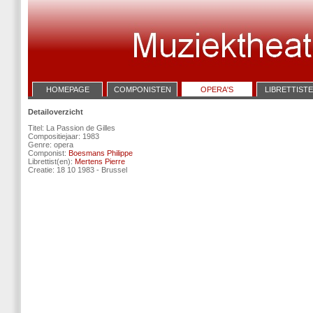
HOMEPAGE
COMPONISTEN
OPERA'S
LIBRETTIST
Detailoverzicht
Titel: La Passion de Gilles
Compositiejaar: 1983
Genre: opera
Componist:
Boesmans Philippe
Librettist(en):
Mertens Pierre
Creatie: 18 10 1983 - Brussel