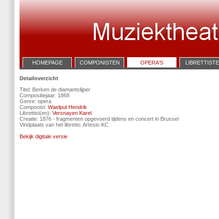
HOMEPAGE
COMPONISTEN
OPERA'S
LIBRETTIST
Detailoverzicht
Titel: Berken de diamantslijper
Compositiejaar: 1868
Genre: opera
Componist:
Waelput Hendrik
Librettist(en):
Versnayen Karel
Creatie: 1876 - fragmenten opgevoerd tijdens en concert in Brussel
Vindplaats van het libretto: Artesis-KC
Bekijk digitale versie