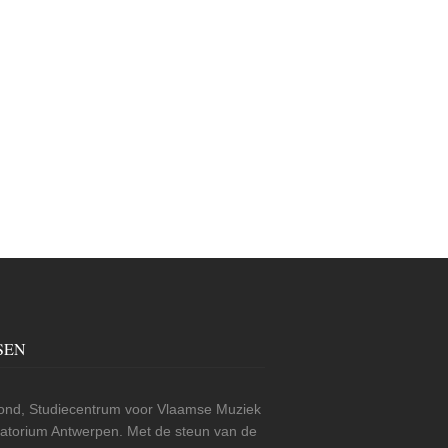
SEN
nd, Studiecentrum voor Vlaamse Muziek
rvatorium Antwerpen. Met de steun van de