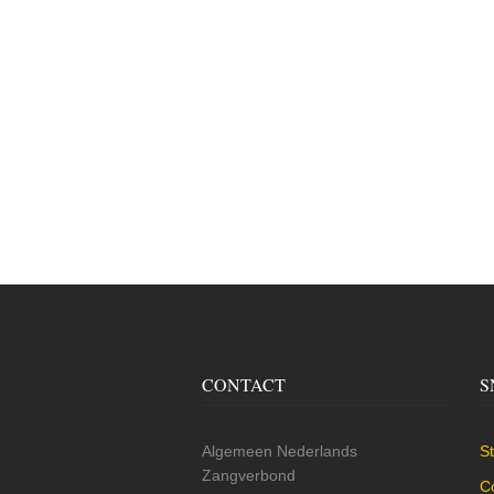
CONTACT
S
Algemeen Nederlands
St
Zangverbond
C