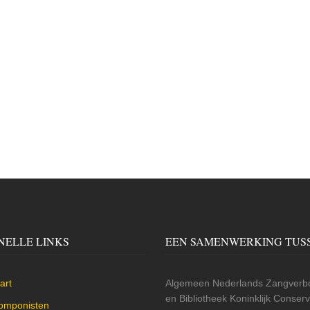
NELLE LINKS
EEN SAMENWERKING TUS
art
Algemeen Nederlands Zangverbo
en Bibliotheek Koninklijk Conse
omponisten